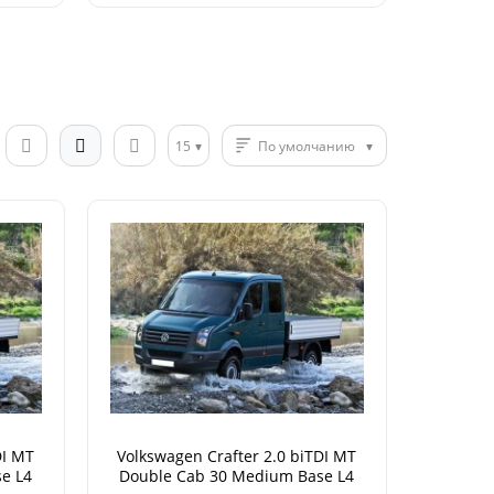
15
По умолчанию
DI MT
Volkswagen Crafter 2.0 biTDI MT
e L4
Double Cab 30 Medium Base L4