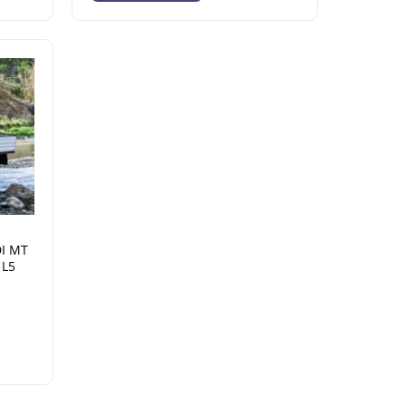
DI MT
 L5