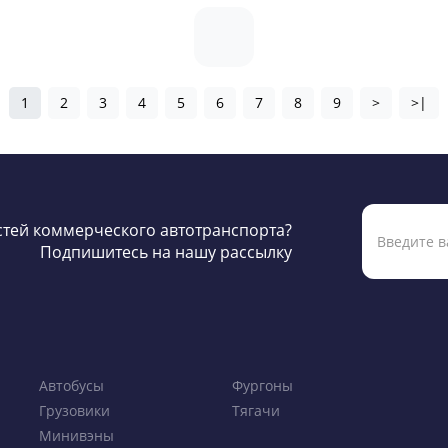
1
2
3
4
5
6
7
8
9
>
>|
остей коммерческого автотранспорта?
Подпишитесь на нашу рассылку
Автобусы
Фургоны
Грузовики
Тягачи
Минивэны