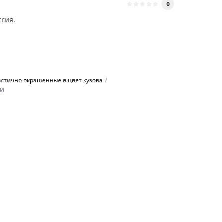
0
ссия.
астично окрашенные в цвет кузова
ки