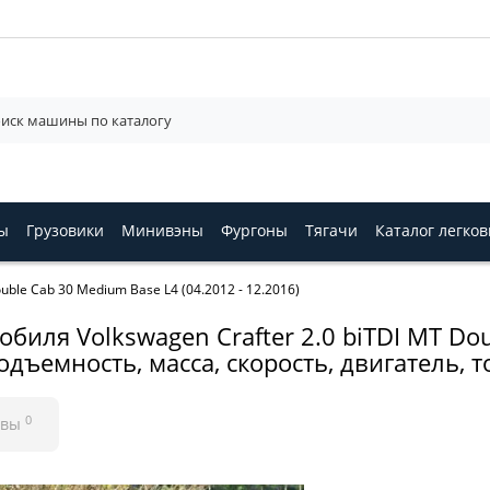
ы
Грузовики
Минивэны
Фургоны
Тягачи
Каталог легко
ouble Cab 30 Medium Base L4 (04.2012 - 12.2016)
обиля Volkswagen Crafter 2.0 biTDI MT Do
подъемность, масса, скорость, двигатель,
0
ывы