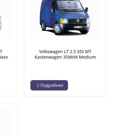
MT
Volkswagen LT 2.5 SDI MT
Base
Kastenwagen 35MHA Medium
01)
Base High Roof (05.1996 - 04.2001)
Подробнее