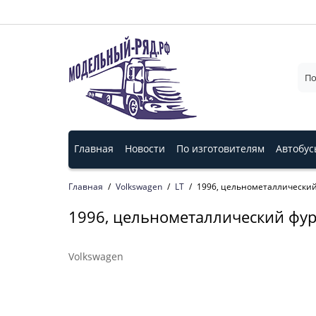
Главная
Новости
По изготовителям
Автобус
Главная
Volkswagen
LT
1996, цельнометаллический ф
1996, цельнометаллический фург
Volkswagen