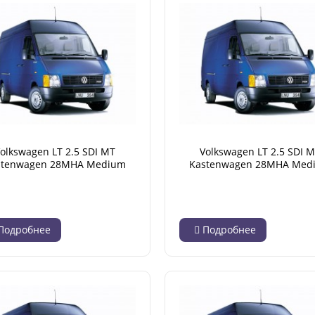
olkswagen LT 2.5 SDI MT
Volkswagen LT 2.5 SDI 
stenwagen 28MHA Medium
Kastenwagen 28MHA Med
High Roof 2.590 kg (05.1996 -
Base High Roof 2.800 kg (05.
04.2001)
04.2001)
Подробнее
Подробнее