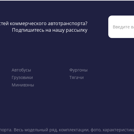
остей коммерческого автотранспорта?
Подпишитесь на нашу рассылку
Автобусы
Фургоны
Грузовики
Тягачи
Минивэны
порта. Весь модельный ряд, комплектации, фото, характеристи