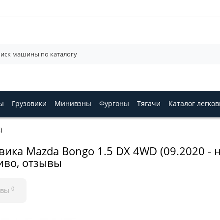
ы
Грузовики
Минивэны
Фургоны
Тягачи
Каталог легко
)
ика Mazda Bongo 1.5 DX 4WD (09.2020 - н.
ливо, отзывы
0
ывы