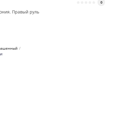
0
ония. Правый руль
рашенный
ки