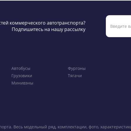
остей коммерческого автотранспорта?
Подпишитесь на нашу рассылку
Автобусы
Фургоны
Грузовики
Тягачи
Минивэны
порта. Весь модельный ряд, комплектации, фото, характеристи