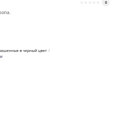
0
ропа.
рашенные в черный цвет
ки