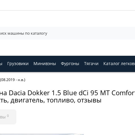
ы
Грузовики
Минивэны
Фургоны
Тягачи
Каталог легко
08.2019 - н.в.)
 Dacia Dokker 1.5 Blue dCi 95 MT Comfort 
ть, двигатель, топливо, отзывы
0
ывы