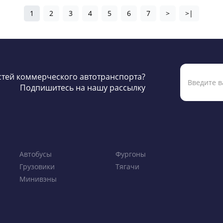
1
2
3
4
5
6
7
>
>|
остей коммерческого автотранспорта?
Подпишитесь на нашу рассылку
Автобусы
Фургоны
Грузовики
Тягачи
Минивэны