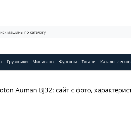
ы
Грузовики
Минивэны
Фургоны
Тягачи
Каталог легко
on Auman BJ32: сайт с фото, характери