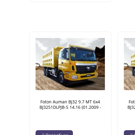
Foton Auman BJ32 9.7 MT 6x4
Fo
BJ3251DLPJB-S 14.16 (01.2009 -
BJ3
07.2014)