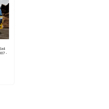
6x4
007 -